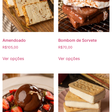
Amendoado
Bombom de Sorvete
R$
105,00
R$
70,00
Ver opções
Ver opções