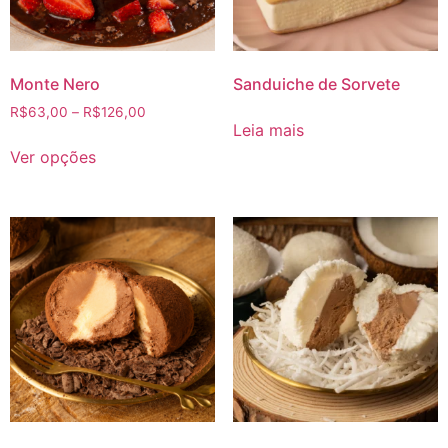
Monte Nero
Sanduiche de Sorvete
R$
63,00
–
R$
126,00
Leia mais
Ver opções